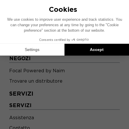
NEGOZI
NEGOZI
Focal Powered by Naim
Trovare un distributore
SERVIZI
SERVIZI
Assistenza
Contatto