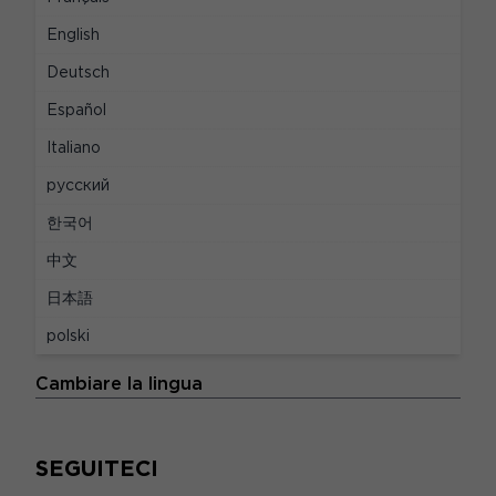
LEGALE
English
Deutsch
Avvisi legali
Español
Privacy e cookie
Italiano
Politiche di dati personali
русский
Dichiarazione di conformità per l'Unione
한국어
Europea
中文
Preferenze dei cookie
日本語
Termini e condizioni d'uso
polski
LE LINGUE
Cambiare la lingua
SEGUITECI