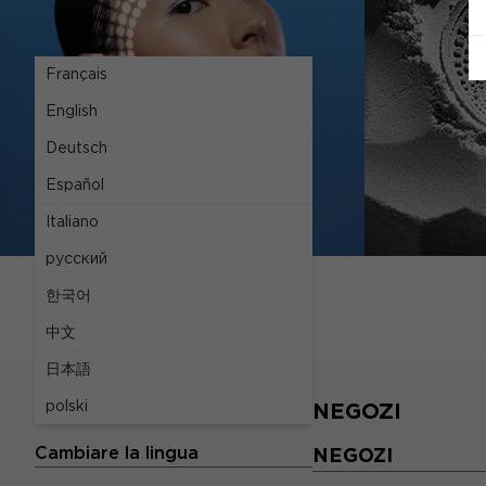
Français
English
Deutsch
Español
Italiano
русский
한국어
中文
日本語
polski
LE LINGUE
NEGOZI
Cambiare la lingua
NEGOZI