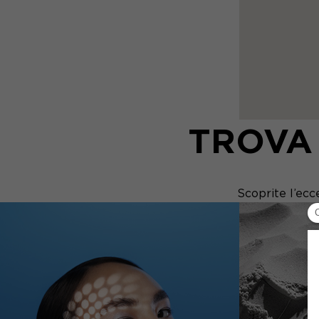
TROVA
Scoprite l’ecce