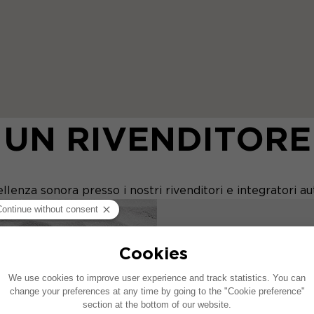
 UN RIVENDITORE
llenza sonora presso i nostri rivenditori e integratori au
UNISCIT
Iscriviti alla nostra