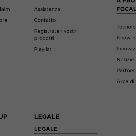
A PRO
FOCA
Naim
Assistenza
tore
Contatto
Tecnolo
Registrate i vostri
Know-h
prodotti
Innovaz
Playlist
Notizie
Partner
Area di
UP
LEGALE
LEGALE