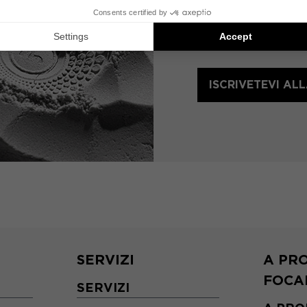
innovazioni audio di
ISCRIVETEVI A
SERVIZI
A PRO
FOCA
SERVIZI