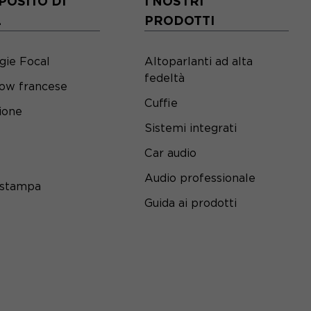
POSITO DI
I NOSTRI
L
PRODOTTI
gie Focal
Altoparlanti ad alta
fedeltà
ow francese
Cuffie
ione
Sistemi integrati
Car audio
Audio professionale
 stampa
Guida ai prodotti