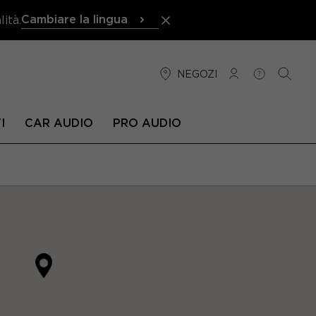
Cambiare la lingua
ità.
NEGOZI
CONNESSIONE
AIUTO
RICER
I
CAR AUDIO
PRO AUDIO