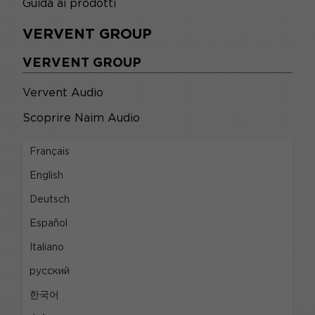
Guida ai prodotti
VERVENT GROUP
VERVENT GROUP
Vervent Audio
Scoprire Naim Audio
LEGALE
Français
LEGALE
English
Deutsch
Avvisi legali
Español
Privacy e cookie
Italiano
Politiche di dati personali
русский
Dichiarazione di conformità per l'Unione
한국어
Europea