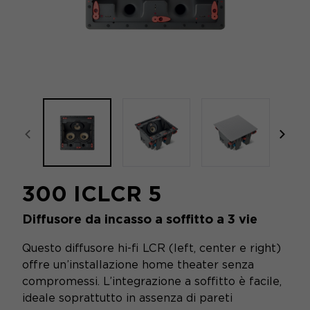
focal-naim-frontent::misc.prev_label
focal
300 ICLCR 5
Diffusore da incasso a soffitto a 3 vie
Questo diffusore hi-fi LCR (left, center e right)
offre un’installazione home theater senza
compromessi. L’integrazione a soffitto è facile,
ideale soprattutto in assenza di pareti