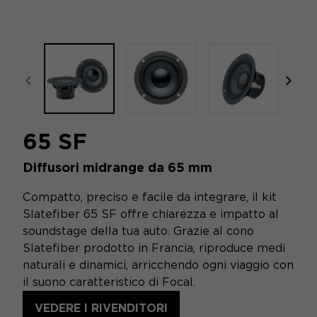
focal-naim-frontent::misc.prev_label
focal
65 SF
Diffusori midrange da 65 mm
Compatto, preciso e facile da integrare, il kit
Slatefiber 65 SF offre chiarezza e impatto al
soundstage della tua auto. Grazie al cono
Slatefiber prodotto in Francia, riproduce medi
naturali e dinamici, arricchendo ogni viaggio con
il suono caratteristico di Focal.
VEDERE I RIVENDITORI