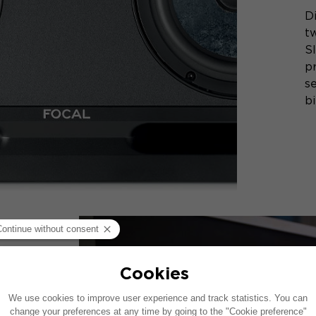
D
t
Sl
pr
s
bi