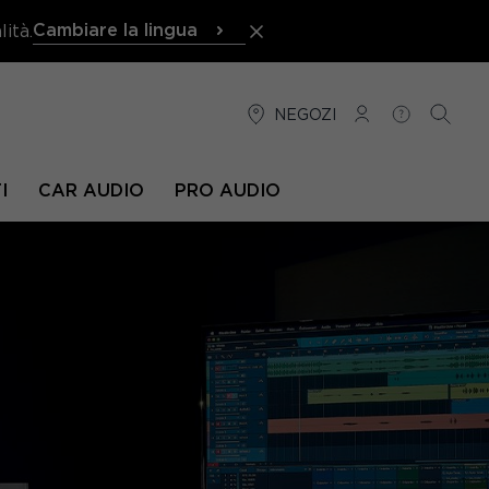
Cambiare la lingua
ità.
NEGOZI
CONNESSIONE
AIUTO
RICER
I
CAR AUDIO
PRO AUDIO