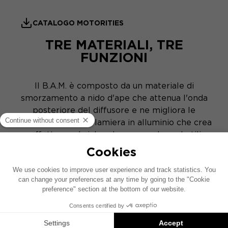
CATALOGO MOTORITIES
TRE MATERIALI, TRE
FUNZIONI
Il B.A.M. è composto da un materiale di
smorzamento a nido d'ape che attenua l'onda
posteriore del diffusore e ne migliora le
prestazioni, da una lamiera in alluminio che crea
un effetto sandwich e da un complesso butilico
autoadesivo che assorbe le vibrazioni dalla
superficie con cui è a contatto e attenua
notevolmente il rumore esterno che entra
nell'auto.
PRODOTTI SIMILI