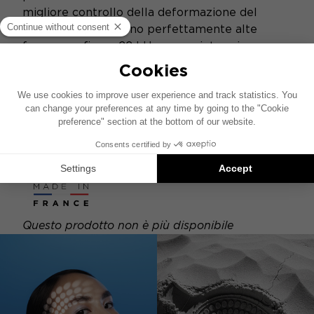
migliore controllo della deformazione del
Cupola e riproducono perfettamente alte
frequenze fino a 22 kHz, senza intoppi e
precisamente. I loro crossover compatti sono
veloci sul monte e facili da configurare. I
tweeter sono forniti con vari accessori di
montaggio e possono essere installati in
posizioni originali, in supporti inclinati o
incassati. The Il kit è fornito con griglie in
alluminio e mesh.
Questo prodotto non è più disponibile