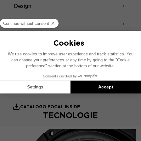
Design
Suono - Acustica
Accessori inclusi
SCHEDA TECNICA
SCHEDA PRODOTTO
MANUALE UTENTE
CATALOGO FOCAL INSIDE
TECNOLOGIE