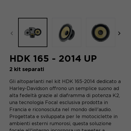
focal-naim-frontent::misc.prev_label
focal
HDK 165 - 2014 UP
2 kit separati
Gli altoparlanti nel kit HDK 165-2014 dedicato a
Harley-Davidson offrono un semplice suono ad
alta fedeltà grazie al diaframma di potenza K2,
una tecnologia Focal esclusiva prodotta in
Francia e riconosciuta nel mondo dell'audio.
Progettata e sviluppata per le motociclette in
ambienti esterni rumorosi, questa soluzione
focale all'interno incorpora un tweeter a