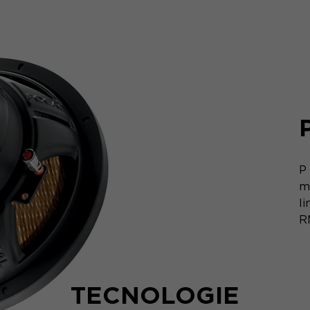
P
m
l
R
TECNOLOGIE