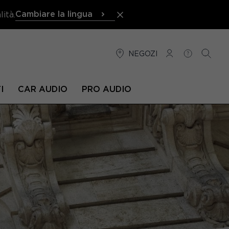
Cambiare la lingua
ità.
NEGOZI
CONNESSIONE
AIUTO
RICER
I
CAR AUDIO
PRO AUDIO