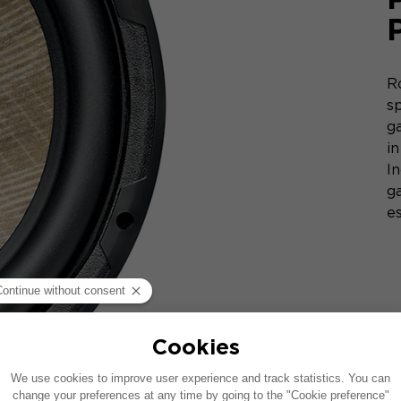
Ro
s
g
in
In
ga
e
UN SUONO AVVOLGENTE