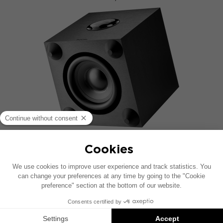
TECNOLOGIE
Sib evo è dotato di un diffusore Polyflex e di un
tweeter a cupola in tessuto ad alto volume per
una risposta in frequenza molto ampia. Il