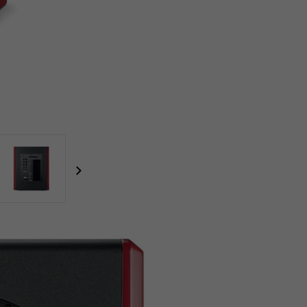
focal-naim-frontent::misc.next_label