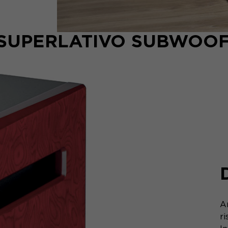
 SUPERLATIVO SUBWOO
Ar
ri