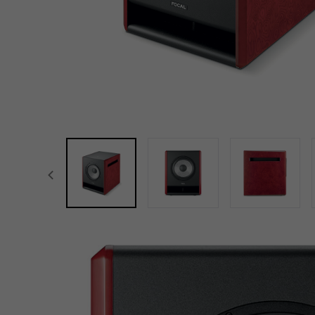
focal-naim-frontent::misc.prev_label