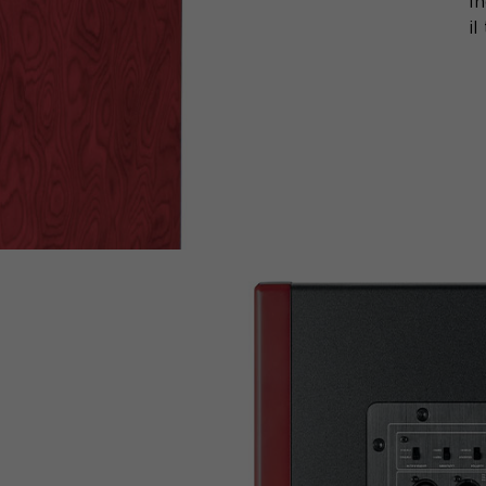
In
il