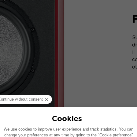
S
di
il
c
ot