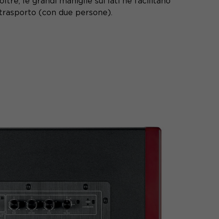
oltre, le grandi maniglie sui lati ne facilitano
 trasporto (con due persone).