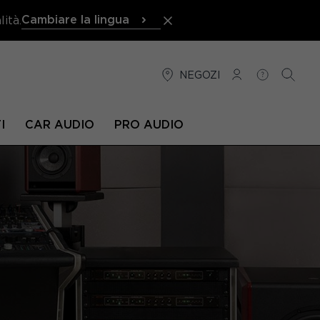
Cambiare la lingua
ità.
NEGOZI
CONNESSIONE
AIUTO
RICER
I
CAR AUDIO
PRO AUDIO