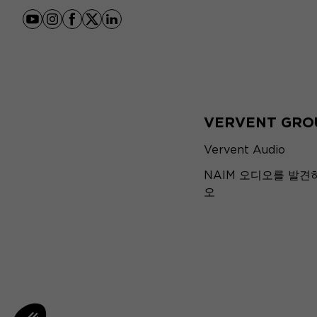
youtube
instagram
facebook
x
linkedin
VERVENT GRO
Vervent Audio
NAIM 오디오를 발견
오