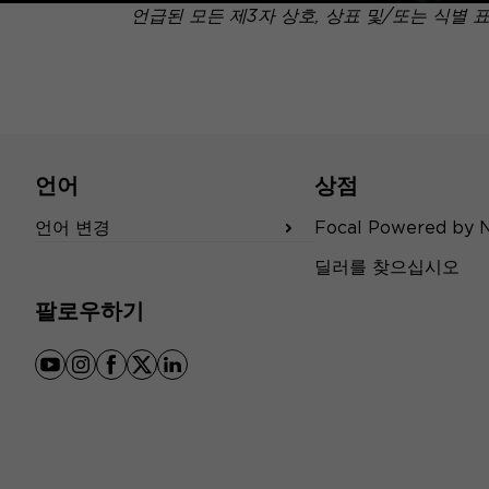
언급된 모든 제3자 상호, 상표 및/또는 식별 
언어
상점
언어 변경
Focal Powered by 
딜러를 찾으십시오
팔로우하기
youtube
instagram
facebook
x
linkedin