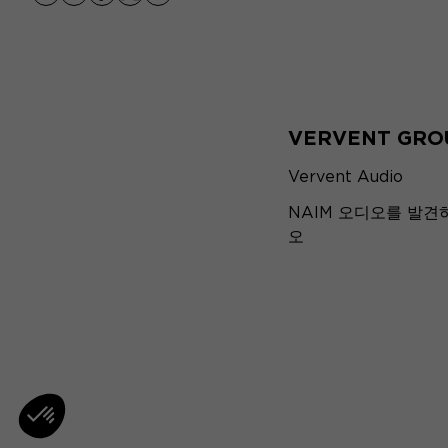
youtube
instagram
facebook
x
linkedin
VERVENT GRO
Vervent Audio
NAIM 오디오를 발견
오