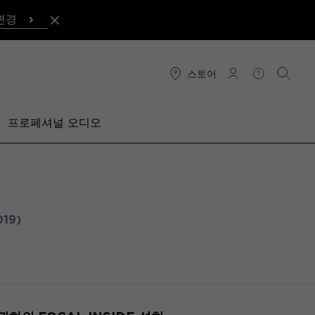
변경
스토어
연결
도움말
검색
프로페셔널 오디오
019)