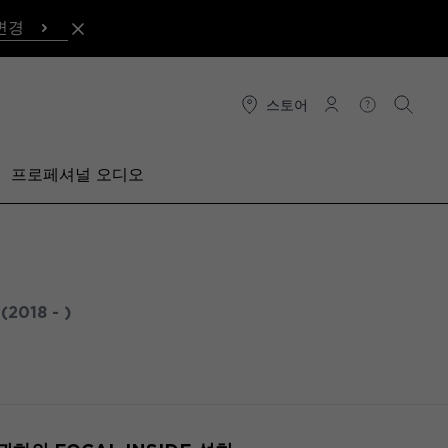
변경
스토어
연결
도움말
검색
프로페셔널 오디오
U
(2018 - )