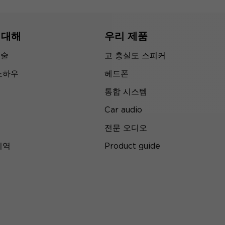
 대해
우리 제품
기술
고 충실도 스피커
노하우
헤드폰
통합 시스템
Car audio
전문 오디오
지역
Product guide