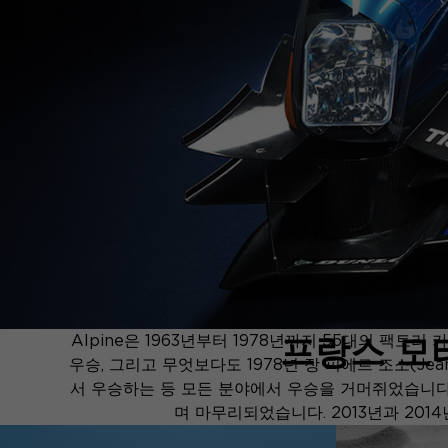
프랑스 모터
Alpine은 1963년부터 1978년까지 55대의 팩토리 카
우승, 그리고 무엇보다도 1978년 장 피에르 조소(Jean-
서 우승하는 등 모든 분야에서 우승을 거머쥐었습니다. 이 성
며 마무리되었습니다. 2013년과 201