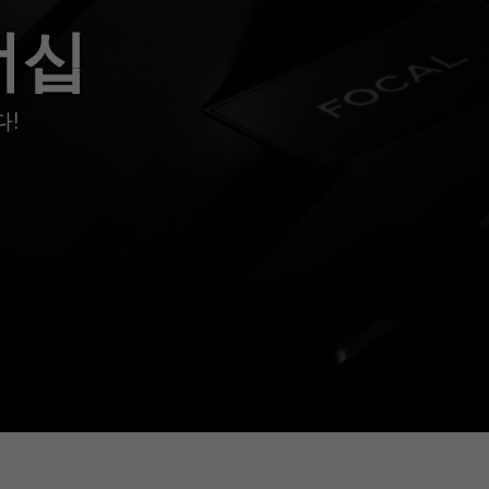
너십
다!