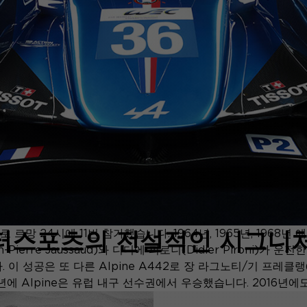
스포츠의 전설적인 시그니처, 
로 르망 24시에 11번 참가했습니다. 1964년, 1965년, 1968년 
Pierre Jaussaud)와 디디에 피로니(Didier Pironi)가 
공은 또 다른 Alpine A442로 장 라그노티/기 프레클랭(Jean 
4년에 Alpine은 유럽 내구 선수권에서 우승했습니다. 2016년