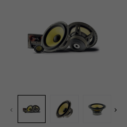
전체 화면
focal-naim-frontent::misc.prev_label
focal