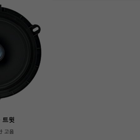
 트윗
한 고음