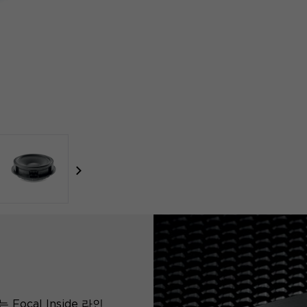
focal-naim-frontent::misc.next_label
ocal Inside 라인