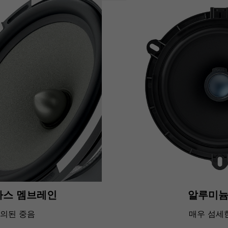
라스 멤브레인
알루미늄
정의된 중음
매우 섬세