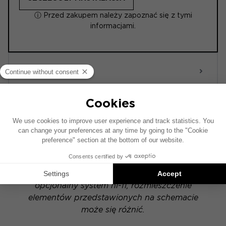
ⓘ Przed zakupem należy zapoznać się z tymi
informacjami.
ACTIVE 6.0
POWERED
Schemat instalacji został opracowany na
podstawie pojazdu wyposażonego w fabryczny
system audio. Jeśli Twój pojazd posiada
opcjonalny system hi-fi, rozmieszczenie
elementów przedstawionych na schemacie
może się różnić.