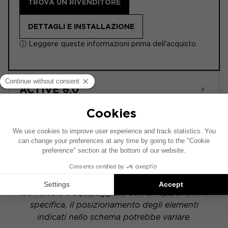
TROVA UN RIVENDITORE
DETTAGLI E INSTALLAZIONE
ⓘ Leggere queste informazioni prima dell'acquisto.
ACTIVE 6.0
POWERED
Questo schema di installazione si basa su un
veicolo dotato di un impianto audio di serie. Se il
tuo veicolo è equipaggiato con un'opzione hi-fi
specifica, il posizionamento degli elementi
indicati nello schema potrebbe variare.