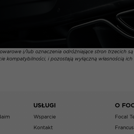
warowe i/lub oznaczenia odróżniające stron trzecich s
ie kompatybilności, i pozostają wyłączną własnością ich 
USŁUGI
O FO
Naim
Wsparcie
Focal T
Kontakt
Francu