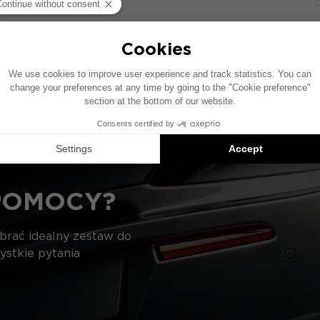
wie pojazdu wyposażonego w fabryczny system audio. Jeś
czenie elementów przedstawionych na schemacie może si
ie kompatybilnych produktów: każdy element jest sprzedaw
POMOCY?
ybrać idealny zestaw do
ystkie pytania