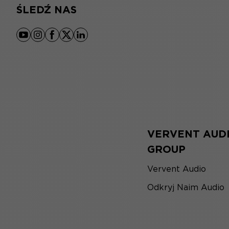
ŚLEDŹ NAS
youtube
instagram
facebook
x
linkedin
VERVENT AUD
GROUP
Vervent Audio
Odkryj Naim Audio