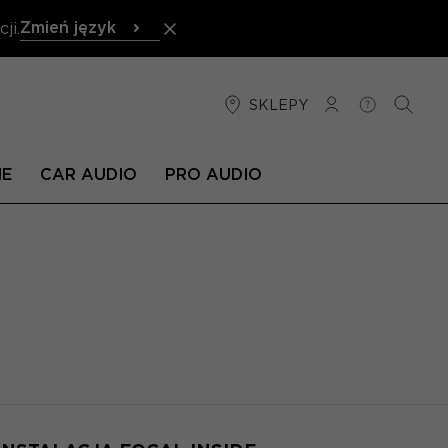
Zmień język
ji.
SKLEPY
POŁĄCZENIE
POMOC
SZUKA
NE
CAR AUDIO
PRO AUDIO