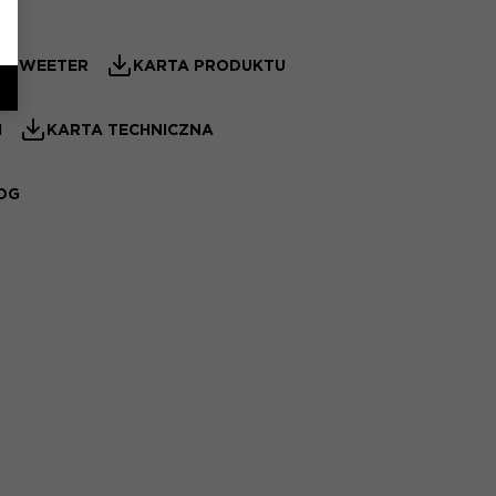
– TWEETER
KARTA PRODUKTU
I
KARTA TECHNICZNA
LOG