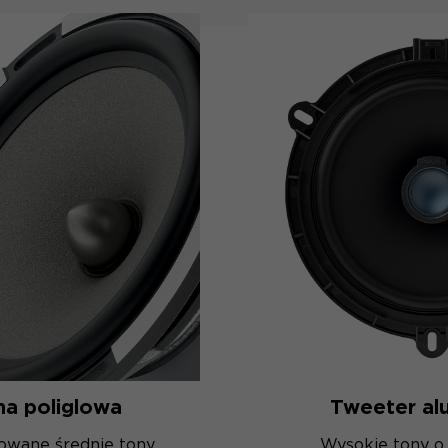
a poliglowa
Tweeter al
owane średnie tony
Wysokie tony o d