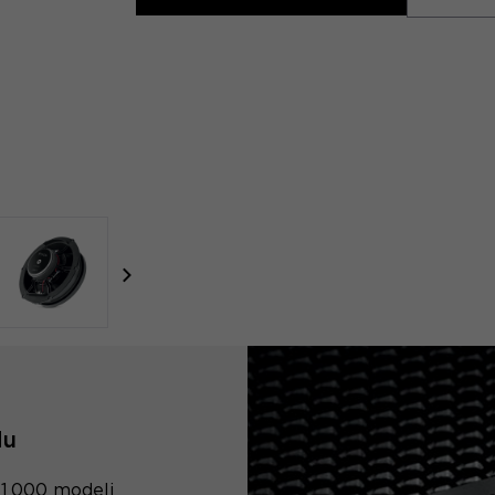
focal-naim-frontent::misc.next_label
du
 1 000 modeli