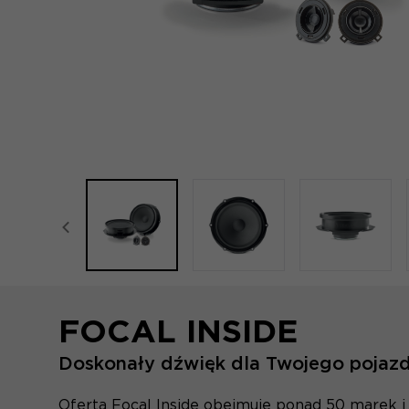
focal-naim-frontent::misc.prev_label
FOCAL INSIDE
Doskonały dźwięk dla Twojego pojaz
Oferta Focal Inside obejmuje ponad 50 marek i