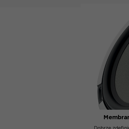
Membran
Dobrze zdefini