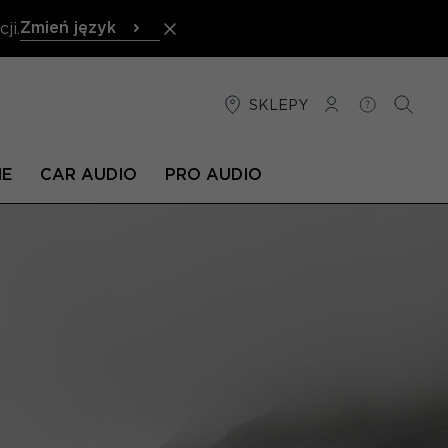
Zmień język
ji.
SKLEPY
POŁĄCZENIE
POMOC
SZUKA
NE
CAR AUDIO
PRO AUDIO