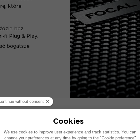
rę, które
ździe bez
‑fi Plug & Play.
ać bogatsze
SPECYFIK
Projekt
Dźwięk - akustyczny