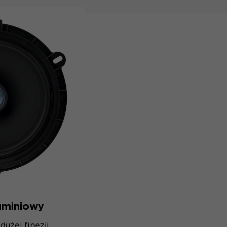
uminiowy
użej finezji