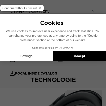
Dźwięk - akustyczny
Akcesoria
KARTA TECHNICZNA
INSTRUKCJA OBSŁUGI
KARTA PRODUKTU
FOCAL INSIDE CATALOG
TECHNOLOGIE