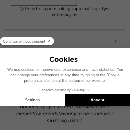
ⓘ Przed zakupem należy zapoznać się z tymi
informacjami.
ACTIVE 6.0
POWERED
Schemat instalacji został opracowany na
podstawie pojazdu wyposażonego w fabryczny
system audio. Jeśli Twój pojazd posiada
opcjonalny system hi-fi, rozmieszczenie
elementów przedstawionych na schemacie
może się różnić.