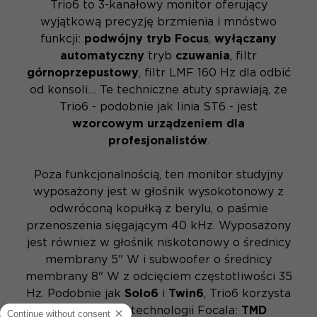
Trio6 to 3-kanałowy monitor oferujący
wyjątkową precyzję brzmienia i mnóstwo
funkcji:
podwójny tryb Focus
,
wyłączany
automatyczny
tryb
czuwania
, filtr
górnoprzepustowy
, filtr LMF 160 Hz dla odbić
od konsoli.... Te techniczne atuty sprawiają, że
Trio6 - podobnie jak linia ST6 - jest
wzorcowym urządzeniem dla
profesjonalistów
.
Poza funkcjonalnością, ten monitor studyjny
wyposażony jest w głośnik wysokotonowy z
odwróconą kopułką z berylu, o paśmie
przenoszenia sięgającym 40 kHz. Wyposażony
jest również w głośnik niskotonowy o średnicy
membrany 5" W i subwoofer o średnicy
membrany 8" W z odcięciem częstotliwości 35
Hz. Podobnie jak
Solo6
i
Twin6
, Trio6 korzysta
z najlepszych technologii Focala:
TMD