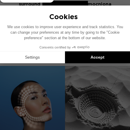
surround
,
port laminarny
,
wzmocniona
ODKRYJ TRIO6
obudowa
,
IAL
itp.