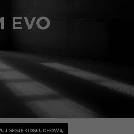
M EVO
UJ SESJĘ ODSŁUCHOWĄ