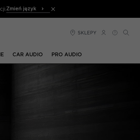
Zmień język
ji.
SKLEPY
POŁĄCZENIE
POMOC
SZUKA
NE
CAR AUDIO
PRO AUDIO