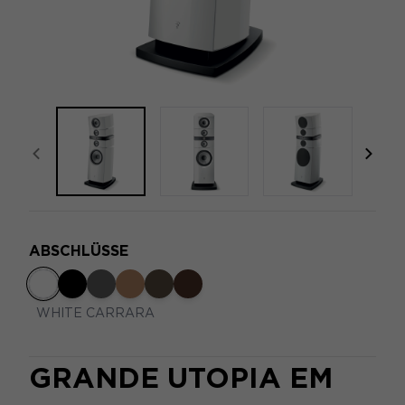
focal-naim-frontent::misc.prev_label
focal
ABSCHLÜSSE
WHITE CARRARA
GRANDE UTOPIA EM