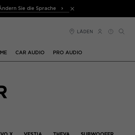
Ändern Sie die Sprache
LÄDEN
VERBINDUNG
HILFE
SUCHE
EME
CAR AUDIO
PRO AUDIO
R
EVO X
VESTIA
THEVA
SUBWOOFER