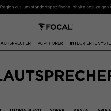
Region aus, um standortspezifische Inhalte anzuzeigen.
 LAUTSPRECHER
KOPFHÖRER
INTEGRIERTE SYST
LAUTSPRECHE
M
UTOPIA III EVO
SOPRA
KANTA
ARIA 