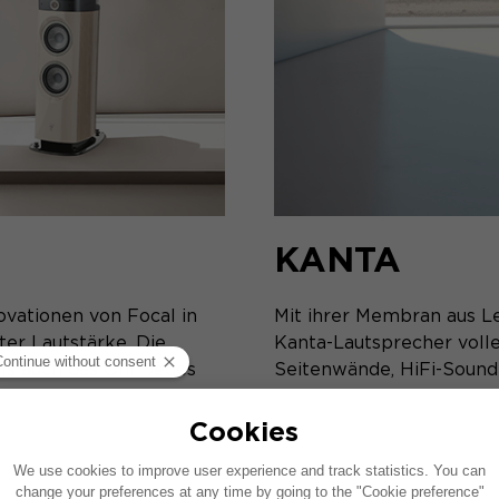
KANTA
ovationen von Focal in
Mit ihrer Membran aus L
rter Lautstärke. Die
Kanta-Lautsprecher voller
ls auch das Ohr. Jedes
Seitenwände, HiFi-Sound:
h Stimmen und basale
einen neuen Stil.
ENTDECKEN SIE