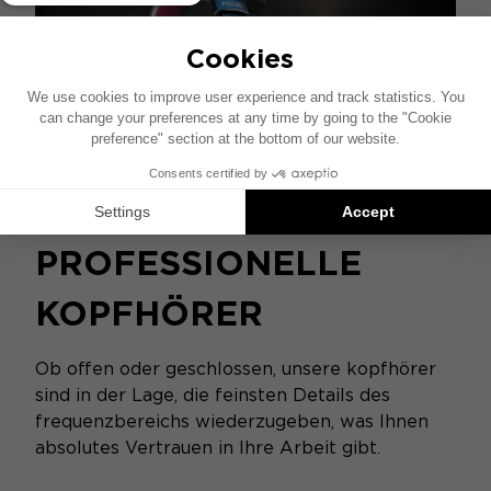
PROFESSIONELLE
KOPFHÖRER
Ob offen oder geschlossen, unsere kopfhörer
sind in der Lage, die feinsten Details des
frequenzbereichs wiederzugeben, was Ihnen
absolutes Vertrauen in Ihre Arbeit gibt.