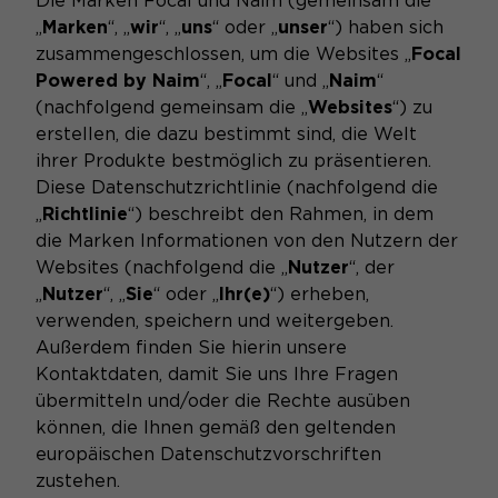
Die Marken Focal und Naim (gemeinsam die
„
Marken
“, „
wir
“, „
uns
“ oder „
unser
“) haben sich
zusammengeschlossen, um die Websites „
Focal
Powered by Naim
“, „
Focal
“ und „
Naim
“
(nachfolgend gemeinsam die „
Websites
“) zu
erstellen, die dazu bestimmt sind, die Welt
ihrer Produkte bestmöglich zu präsentieren.
Diese Datenschutzrichtlinie (nachfolgend die
„
Richtlinie
“) beschreibt den Rahmen, in dem
die Marken Informationen von den Nutzern der
Websites (nachfolgend die „
Nutzer
“, der
„
Nutzer
“, „
Sie
“ oder „
Ihr(e)
“) erheben,
verwenden, speichern und weitergeben.
Außerdem finden Sie hierin unsere
Kontaktdaten, damit Sie uns Ihre Fragen
übermitteln und/oder die Rechte ausüben
können, die Ihnen gemäß den geltenden
europäischen Datenschutzvorschriften
zustehen.