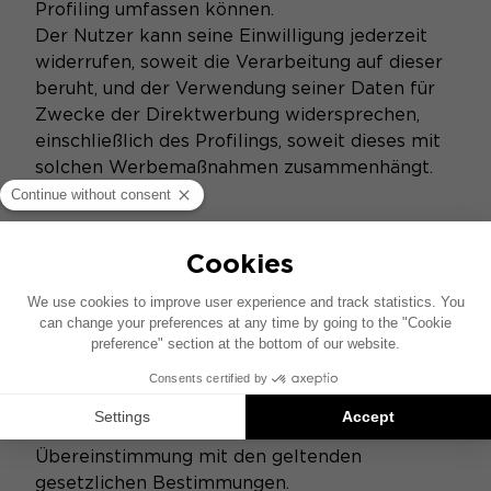
Profiling umfassen können.
Der Nutzer kann seine Einwilligung jederzeit
widerrufen, soweit die Verarbeitung auf dieser
beruht, und der Verwendung seiner Daten für
Zwecke der Direktwerbung widersprechen,
einschließlich des Profilings, soweit dieses mit
solchen Werbemaßnahmen zusammenhängt.
5. Datenschutz
Die Marken setzen angemessene technische
und organisatorische Maßnahmen ein, um die
Daten vor unbefugter oder unrechtmäßiger
Verarbeitung sowie vor versehentlichem
Verlust, versehentlicher Zerstörung oder
Beschädigung zu schützen, und zwar in
Übereinstimmung mit den geltenden
gesetzlichen Bestimmungen.