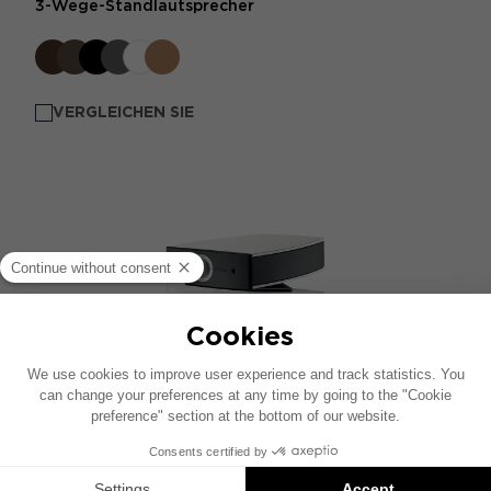
3-Wege-Standlautsprecher
VERGLEICHEN SIE