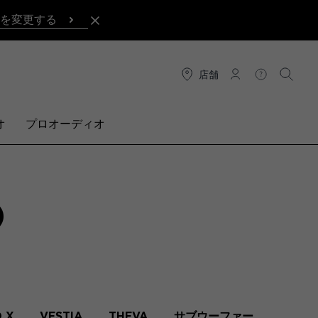
を変更する
店舗
接続
ヘルプ
検索
オ
プロオーディオ
O
O X
VESTIA
THEVA
サブウーファー