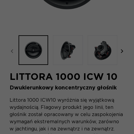
focal-naim-frontent::misc.prev_label
focal
LITTORA 1000 ICW 10
Dwukierunkowy koncentryczny głośnik
Littora 1000 ICW10 wyróżnia się wyjątkową
wydajnością. Flagowy produkt jego linii, ten
głośnik został opracowany w celu zaspokojenia
wymagań ekstremalnych warunków, zarówno
w jachtingu, jak i na zewnątrz i na zewnątrz.