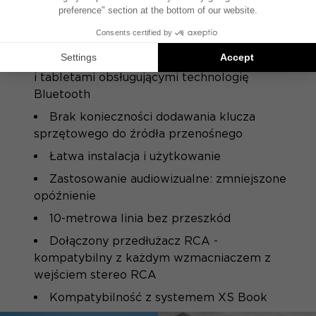
Sygnały bezprzewodowe o jakości
zbliżonej do CD
Kompatybilny ze wszystkimi smartfonami
i tabletami obsługującymi technologię
Bluetooth
Brak konieczności dodawania klucza
sprzętowego do źródła przenośnego
Łatwa instalacja i użytkowanie
Zastosowanie audiowizualne: zmniejszone
opóźnienie
10-metrowa linia bez przeszkód
Dołączony przedłużacz RCA -
kompatybilny z każdym wzmacniaczem z
wejściem stereo RCA
Kompatybilność z systemem XS Book