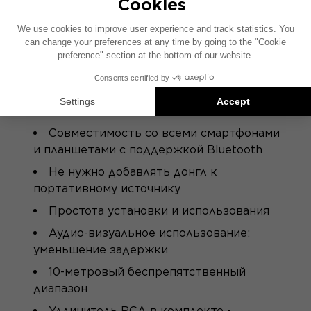
КЛЮЧЕВЫЕ МОМЕНТЫ
Беспроводные передачи почти CD-
качества
Совместимость со всеми смартфонами
и планшетами с поддержкой Bluetooth
Не нужно добавлять донгл к
портативному источнику
Простота установки и использования
Аудио-визуальное использование:
уменьшение задержки
10-метровый беспрепятственный
диапазон
Удлинитель RCA в комплекте -