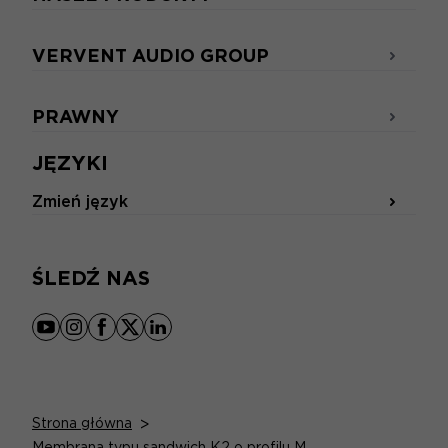
VERVENT AUDIO GROUP
PRAWNY
JĘZYKI
Zmień język
ŚLEDŹ NAS
youtube
instagram
facebook
x
linkedin
Strona główna
>
Membrana typu sandwich K2 o profilu M