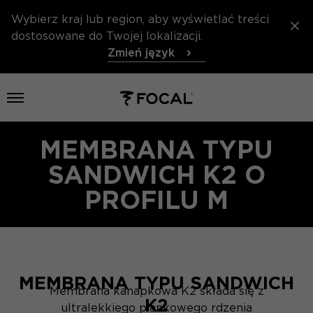
Wybierz kraj lub region, aby wyświetlać treści
dostosowane do Twojej lokalizacji.
Zmień język
Otwórz menu
MEMBRANA TYPU
SANDWICH K2 O
PROFILU M
MEMBRANA TYPU SANDWICH
Membrana kanapkowa K2 składa się z
K2
ultralekkiego piankowego rdzenia