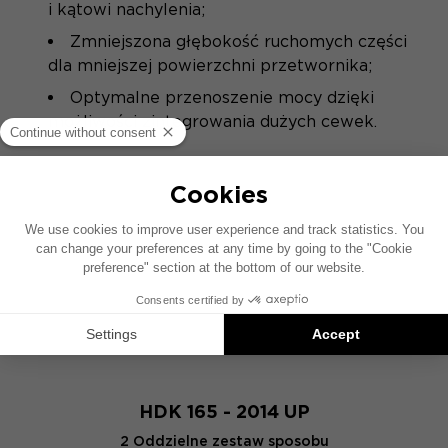
i kątowi nachylenia;
Zmniejszona głębokość ruchomych części
dla mniejszej powierzchni przetwornika;
Optymalne przenoszenie mocy dzięki
możliwości zintegrowania dużych cewek.
PRODUKTY FOCAL
WYKORZYSTUJĄCE TĘ
TECHNOLOGIĘ
HDK 165 - 2014 UP
2 Oddzielne zestaw sposobu