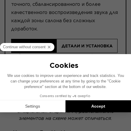
точного, сбалансированного и более
качественного воспроизведения звука для
каждой зоны салона без сложных
доработок.
НАЙТИ ДИЛЕРА
ДЕТАЛИ И УСТАНОВКА
ⓘ Пожалуйста, прочитайте эту информацию
перед покупкой.
Схема установки составлена на основе
автомобиля с заводской аудиосистемой. Если
в вашем автомобиле установлена
специальная опция Hi-Fi, расположение
элементов на схеме может отличаться.