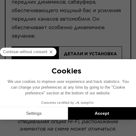
передних динамиков, сабвуфера,
обеспечивающего мощный бас и усиления
передних каналов автомобиля. Он
обеспечивает особенно динамичное
звучание.
НАЙТИ ДИЛЕРА
ДЕТАЛИ И УСТАНОВКА
ⓘ Пожалуйста, прочитайте эту информацию
перед покупкой.
Схема установки составлена на основе
автомобиля с заводской аудиосистемой. Если
в вашем автомобиле установлена
специальная опция Hi-Fi, расположение
элементов на схеме может отличаться.