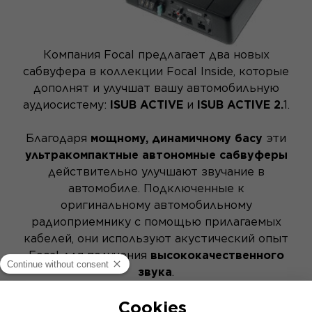
Компания Focal предлагает два новых
сабвуфера в коллекции Focal Inside, которые
дополнят и улучшат вашу автомобильную
аудиосистему:
ISUB ACTIVE
и
ISUB ACTIVE 2.
1.
Благодаря
мощному, динамичному басу
эти
ультракомпактные автономные сабвуферы
действительно улучшают звучание в
автомобиле. Подключенные к
оригинальному автомобильному
радиоприемнику с помощью прилагаемых
кабелей, они используют акустический опыт
Focal для получения
высококачественного
звука
.
В ISUB ACTIVE 2.1 также встроен 2-