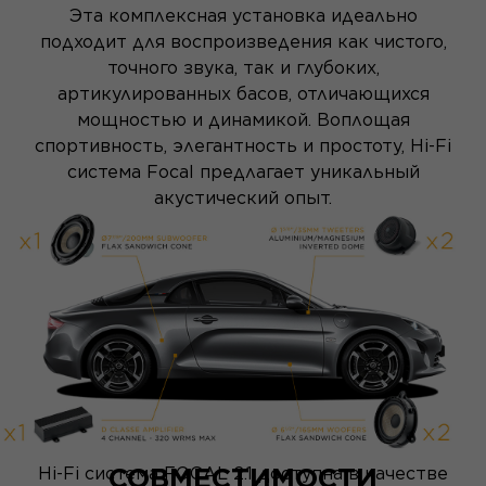
Эта комплексная установка идеально
подходит для воспроизведения как чистого,
точного звука, так и глубоких,
артикулированных басов, отличающихся
мощностью и динамикой. Воплощая
спортивность, элегантность и простоту, Hi-Fi
система Focal предлагает уникальный
акустический опыт.
СОВМЕСТИМОСТИ
Hi-Fi система FOCAL 2.1 доступна в качестве