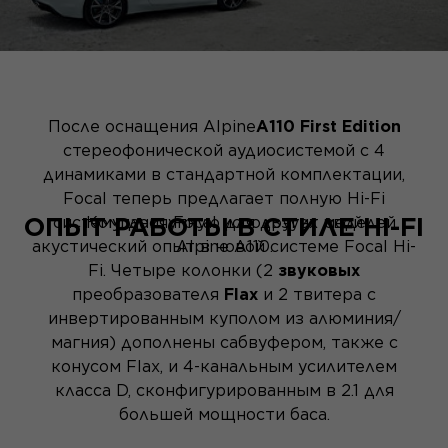
После оснащения Alpine
A110 First Edition
стереофонической аудиосистемой с 4
динамиками в стандартной комплектации,
Focal теперь предлагает полную Hi-Fi
ОПЫТ РАБОТЫ В СТИЛЕ HI-FI
систему, доступную для других моделей
Компания Focal использует свой
акустический опыт в новой системе Focal Hi-
Alpine A110.
Fi. Четыре колонки (2
звуковых
преобразователя
Flax
и 2 твитера с
инвертированным куполом из алюминия/
магния) дополнены сабвуфером, также с
конусом Flax, и 4-канальным усилителем
класса D, сконфигурированным в 2.1 для
большей мощности баса.