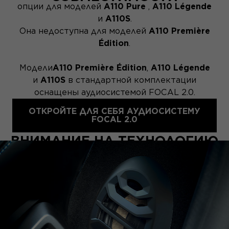
опции для моделей
A110 Pure
,
A110 Légende
и
A110S
.
Она недоступна для моделей
A110 Première
Édition
.
Модели
A110 Première Édition
,
A110 Légende
и
A110S
в стандартной комплектации
оснащены аудиосистемой FOCAL 2.0.
Для моделей
A110 Pure
эта система
ОТКРОЙТЕ ДЛЯ СЕБЯ АУДИОСИСТЕМУ
предлагается в качестве опции.
FOCAL 2.0
ВНИМАНИЕ НА ТЕХНОЛОГИЮ
ПРОИЗВОДСТВА ЛЬНА