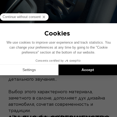
Мембрана Flax типа "Flax", эксклюзивная
запатентованная технология Focal, -
результат пятилетних исследований. Лист
льна, натурального эко-текстиля,
интегрирован в сердце колонки для чистого,
детального звучания...
Выбор этого характерного материала,
заметного в салоне, дополняет дух дизайна
автомобиля, сочетая современность и
традиции.
Верная духу бренда Alpine, сочетающая в