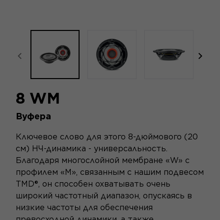
focal-naim-frontent::misc.prev_label
focal
8 WM
Вуфера
Ключевое слово для этого 8-дюймового (20
см) НЧ-динамика - универсальность.
Благодаря многослойной мембране «W» с
профилем «M», связанным с нашим подвесом
TMD®, он способен охватывать очень
широкий частотный диапазон, опускаясь в
низкие частоты для обеспечения
превосходной динамики, а также