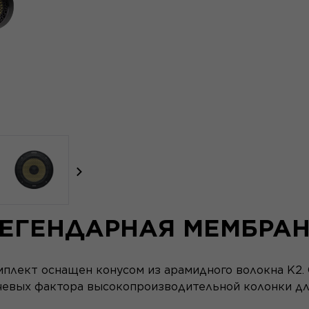
focal-naim-frontent::misc.next_label
ЕГЕНДАРНАЯ МЕМБРА
мплект оснащен конусом из арамидного волокна K2. 
евых фактора высокопроизводительной колонки для