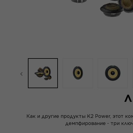
focal-naim-frontent::misc.prev_label
Л
Как и другие продукты K2 Power, этот ко
демпфирование - три ключ