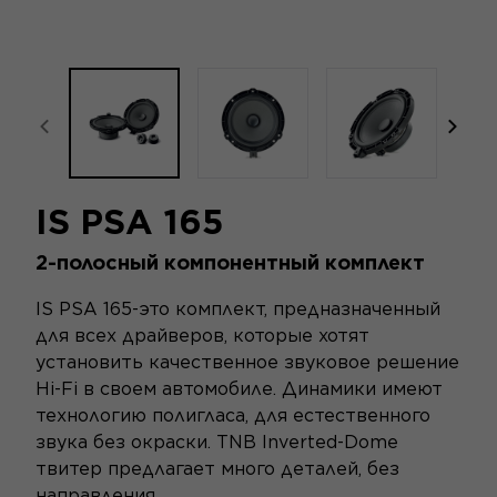
focal-naim-frontent::misc.prev_label
focal
IS PSA 165
2-полосный компонентный комплект
IS PSA 165-это комплект, предназначенный
для всех драйверов, которые хотят
установить качественное звуковое решение
Hi-Fi в своем автомобиле. Динамики имеют
технологию полигласа, для естественного
звука без окраски. TNB Inverted-Dome
твитер предлагает много деталей, без
направления.