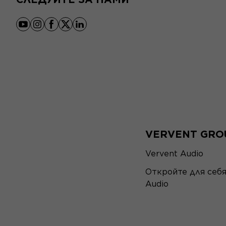
youtube
instagram
facebook
x
linkedin
VERVENT GRO
Vervent Audio
Откройте для себ
Audio