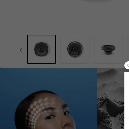
focal-naim-frontent::misc.prev_label