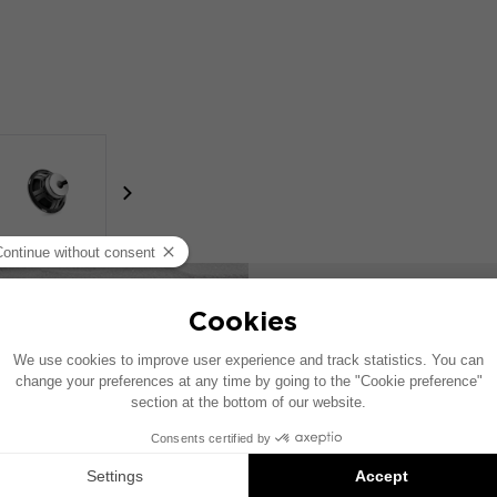
focal-naim-frontent::misc.next_label
ПРИСОЕ
СООБЩ
Подпишитесь на н
обзор последних а