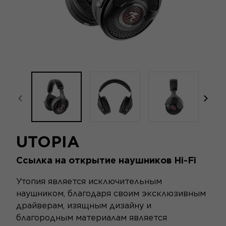
focal-naim-frontent::misc.prev_label
focal
UTOPIA
Ссылка на открытие наушников Hi-Fi
Утопия является исключительным
наушником, благодаря своим эксклюзивным
драйверам, изящным дизайну и
благородным материалам является