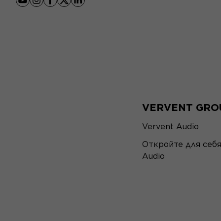
youtube
instagram
facebook
x
linkedin
VERVENT GRO
Vervent Audio
Откройте для себ
Audio