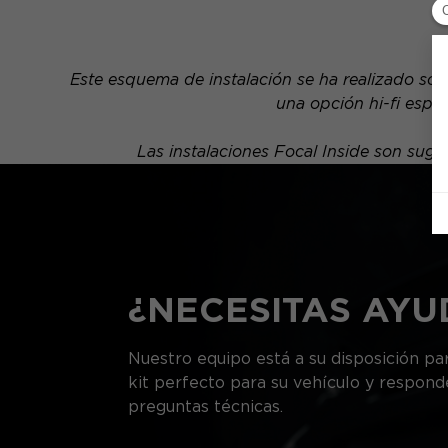
Este esquema de instalación se ha realizado sob
una opción hi-fi espe
Las instalaciones Focal Inside son su
¿NECESITAS AYU
Nuestro equipo está a su disposición par
kit perfecto para su vehículo y respond
preguntas técnicas.