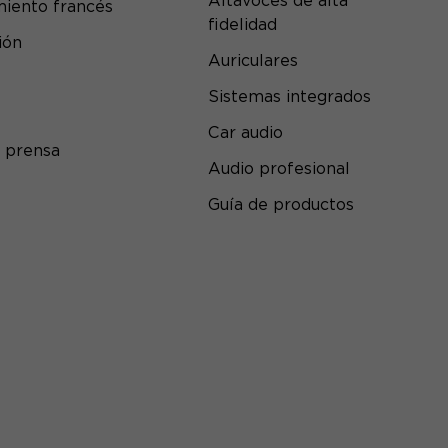
Altavoces de alta
iento francés
fidelidad
ión
Auriculares
Sistemas integrados
Car audio
 prensa
Audio profesional
Guía de productos