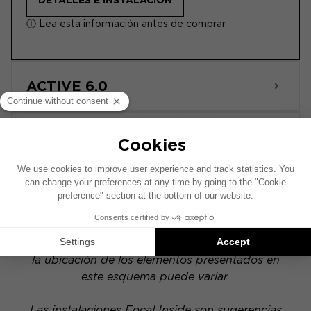
DETALLES E INSTALACIÓN
ⓘ Lea esta información antes de comprar.
ACTIVE 6.0
POWERED
Este esquema de instalación se ha realizado
sobre la base de un vehículo equipado con un
sistema de audio original de fábrica. Si tu
vehículo dispone de una opción hi-fi específica,
la ubicación de los elementos presentados en
este esquema puede variar.
Las instalaciones Focal Inside son sugerencias